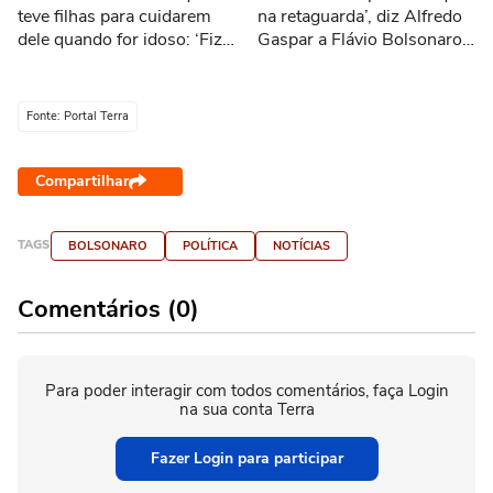
teve filhas para cuidarem
na retaguarda’, diz Alfredo
dele quando for idoso: ‘Fiz
Gaspar a Flávio Bolsonaro
exatamente para isso’
após ser confirmado com
vice
Fonte: Portal Terra
Compartilhar
TAGS
BOLSONARO
POLÍTICA
NOTÍCIAS
Comentários (0)
Para poder interagir com todos comentários, faça Login
na sua conta Terra
Fazer Login para participar