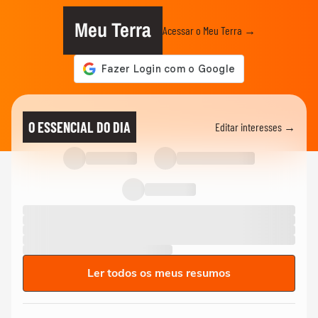
Meu Terra
Acessar o Meu Terra →
O ESSENCIAL DO DIA
Editar interesses →
Ler todos os meus resumos