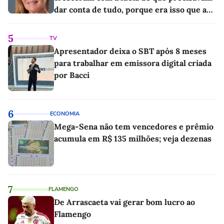
dar conta de tudo, porque era isso que a
sociedade exigia'
5
TV
Apresentador deixa o SBT após 8 meses
para trabalhar em emissora digital criada
por Bacci
6
ECONOMIA
Mega-Sena não tem vencedores e prêmio
acumula em R$ 135 milhões; veja dezenas
7
FLAMENGO
De Arrascaeta vai gerar bom lucro ao
Flamengo