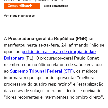
24 abr
2026
- 19h59
(atualizado às 20h31)
Compartilhar
Exibir comentários
Por:
Maria Magnabosco
A
Procuradoria-geral da República (PGR)
se
manifestou nesta sexta-feira, 24, afirmando "não se
opor" ao
pedido de realização de cirurgia de
Jair
Bolsonaro
(PL). O procurador-geral
Paulo Gonet
relembrou que no último relatório de saúde enviado
ao
Supremo Tribunal Federal
(STF)
, os médicos
informaram que apesar de apresentar "melhora
progressiva do quadro respiratório" e "estabilização
das crises de soluço", o ex-presidente se queixa de
"dores recorrentes e intermitentes no ombro direito".