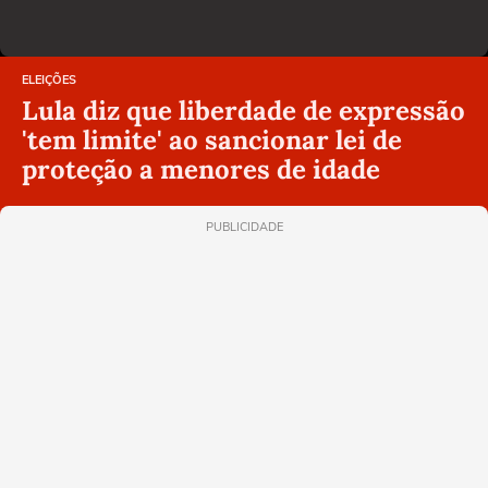
ELEIÇÕES
Lula diz que liberdade de expressão
'tem limite' ao sancionar lei de
proteção a menores de idade
PUBLICIDADE