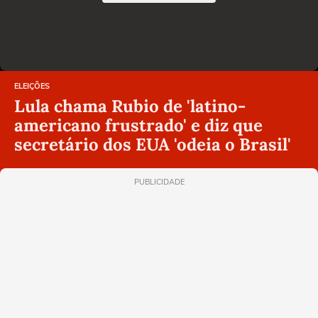
ELEIÇÕES
Lula chama Rubio de 'latino-
americano frustrado' e diz que
secretário dos EUA 'odeia o Brasil'
PUBLICIDADE