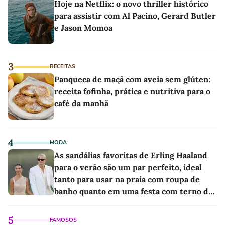
Hoje na Netflix: o novo thriller histórico
para assistir com Al Pacino, Gerard Butler
e Jason Momoa
3
RECEITAS
Panqueca de maçã com aveia sem glúten:
receita fofinha, prática e nutritiva para o
café da manhã
4
MODA
As sandálias favoritas de Erling Haaland
para o verão são um par perfeito, ideal
tanto para usar na praia com roupa de
banho quanto em uma festa com terno de
linho
5
FAMOSOS