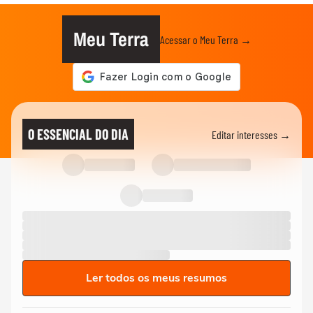
Meu Terra
Acessar o Meu Terra →
O ESSENCIAL DO DIA
Editar interesses →
Ler todos os meus resumos