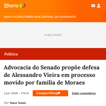
MAPA ASTRAL
TERRA MAIL
CENTRAL DO ASSINANTE
PUBLICIDADE
Política
Advocacia do Senado propõe defesa
de Alessandro Vieira em processo
movido por família de Moraes
Compartilhar
Exibir comentários
2 jun
2026
- 17h15
Por:
Raisa Toledo