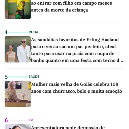
ao entrar com filho em campo meses
antes da morte da criança
4
MODA
As sandálias favoritas de Erling Haaland
para o verão são um par perfeito, ideal
tanto para usar na praia com roupa de
banho quanto em uma festa com terno de
linho
5
SAÚDE
Mulher mais velha de Goiás celebra 108
anos com churrasco, bolo e muita emoção
6
TV
Apresentadora pede demissão de