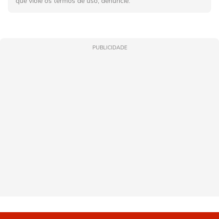
que viole os termos de uso, denuncie.
PUBLICIDADE