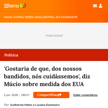
MAPA ASTRAL
TERRA MAIL
CENTRAL DO ASSINANTE
PUBLICIDADE
Política
'Gostaria de que, dos nossos
bandidos, nós cuidássemos', diz
Múcio sobre medida dos EUA
Compartilhar
Exibir comentários
2 jun
2026
- 16h27
Por:
Guilherme Matos e Luciana Dyniewicz