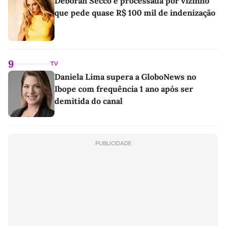
Deborah Secco é processada por vizinho
que pede quase R$ 100 mil de indenização
9
TV
Daniela Lima supera a GloboNews no
Ibope com frequência 1 ano após ser
demitida do canal
PUBLICIDADE