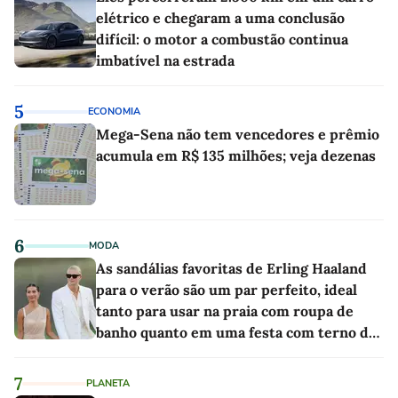
elétrico e chegaram a uma conclusão
difícil: o motor a combustão continua
imbatível na estrada
5
ECONOMIA
Mega-Sena não tem vencedores e prêmio
acumula em R$ 135 milhões; veja dezenas
6
MODA
As sandálias favoritas de Erling Haaland
para o verão são um par perfeito, ideal
tanto para usar na praia com roupa de
banho quanto em uma festa com terno de
linho
7
PLANETA