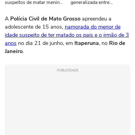
suspeitos de matar menino
generalizada entre
de 3 anos são presos no
motoboys e funcionários de
Tocantins
pizzaria em SP
A
Polícia Civil de Mato Grosso
apreendeu a
adolescente de 15 anos,
namorada do menor de
idade suspeito de ter matado os pais e o irmão de 3
anos
no dia 21 de junho, em
Itaperuna
, no
Rio de
Janeiro
.
PUBLICIDADE