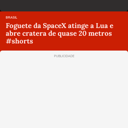
BRASIL
Foguete da SpaceX atinge a Lua e
abre cratera de quase 20 metros
#shorts
PUBLICIDADE