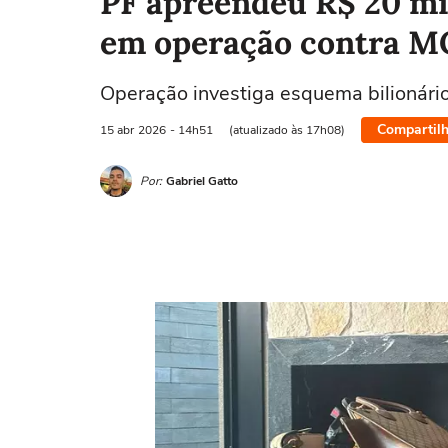
PF apreendeu R$ 20 mi
em operação contra MC
Operação investiga esquema bilionári
Compartilh
15 abr
2026
- 14h51
(atualizado às 17h08)
Por:
Gabriel Gatto