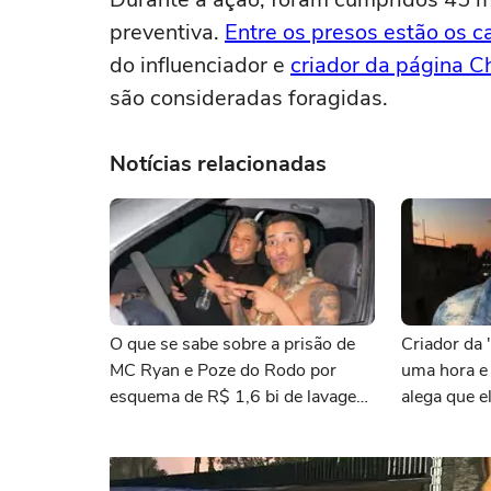
preventiva.
Entre os presos estão os
do influenciador e
criador da página C
são consideradas foragidas.
Notícias relacionadas
O que se sabe sobre a prisão de
Criador da 
MC Ryan e Poze do Rodo por
uma hora e 
esquema de R$ 1,6 bi de lavagem
alega que e
de dinheiro
com cantor