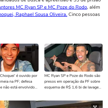
 cantores MC Ryan SP e MC Poze do Rodo
, além
hoquei, Raphael Sousa Oliveira.
Cinco pessoas
'Choquei' é ouvido por
MC Ryan SP e Poze do Rodo são
meia na PF; defesa
presos em operação da PF sobre
le não está envolvido
esquema de R$ 1,6 bi de lavagem
es presos
de dinheiro