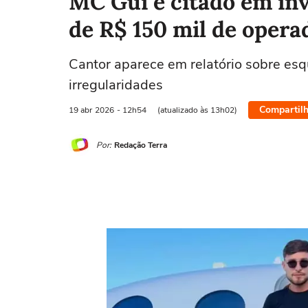
MC Gui é citado em inv
de R$ 150 mil de opera
Cantor aparece em relatório sobre esq
irregularidades
Compartilh
19 abr
2026
- 12h54
(atualizado às 13h02)
Por:
Redação Terra