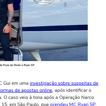
 de Poze do Rodo e Ryan SP
 MC Gui em uma
investigação sobre suspeitas de
formas de apostas online
, após identificar o
a. O caso veio à tona após a Operação Narco
a, 15, em São Paulo, que
prendeu MC Ryan SP,