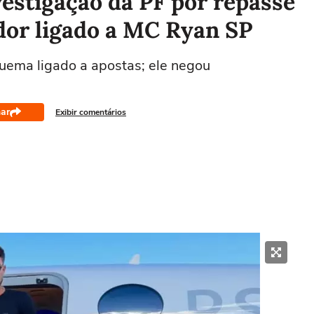
estigação da PF por repasse
dor ligado a MC Ryan SP
uema ligado a apostas; ele negou
ar
Exibir comentários