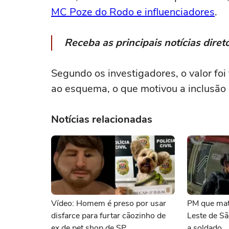
MC Poze do Rodo e influenciadores
.
Receba as principais notícias dir
Segundo os investigadores, o valor foi
ao esquema, o que motivou a inclusão 
Notícias relacionadas
Vídeo: Homem é preso por usar
PM que mat
disfarce para furtar cãozinho de
Leste de Sã
ex de pet shop de SP
a soldado