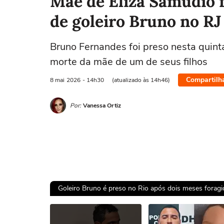
Mãe de Eliza Samudio fa
de goleiro Bruno no RJ
Bruno Fernandes foi preso nesta quinta
morte da mãe de um de seus filhos
Compartilh
8 mai
2026
- 14h30
(atualizado às 14h46)
Por:
Vanessa Ortiz
Goleiro Bruno é preso no Rio após dois meses foragid
Ops!