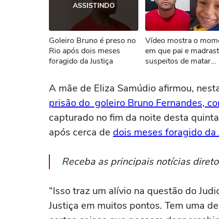
ASSISTINDO
Não foi pos
Goleiro Bruno é preso no
Vídeo mostra o mom
Tent
Rio após dois meses
em que pai e madras
foragido da Justiça
suspeitos de matar
menino de 3 anos sã
presos no Tocantins
A mãe de Eliza Samúdio afirmou, nesta 
prisão do goleiro Bruno Fernandes, co
capturado no fim da noite desta quinta
após cerca de
dois meses foragido da 
Receba as principais notícias dire
“Isso traz um alívio na questão do Jud
Justiça em muitos pontos. Tem uma d