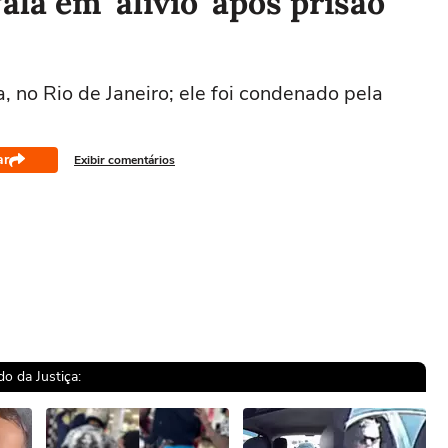
la em ‘alívio’ após prisão
, no Rio de Janeiro; ele foi condenado pela
ar
Exibir comentários
o da Justiça: