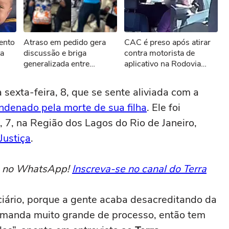
sível reproduzir o vídeo
ento
Atraso em pedido gera
CAC é preso após atirar
ar novamente
ta
discussão e briga
contra motorista de
generalizada entre
aplicativo na Rodovia
o
motoboys e funcionários
Anhanguera
de pizzaria em SP
sexta-feira, 8, que se sente aliviada com a
ndenado pela morte de sua filha
. Ele foi
, 7, na Região dos Lagos do Rio de Janeiro,
Justiça
.
to no WhatsApp!
Inscreva-se no canal do Terra
iciário, porque a gente acaba desacreditando da
emanda muito grande de processo, então tem