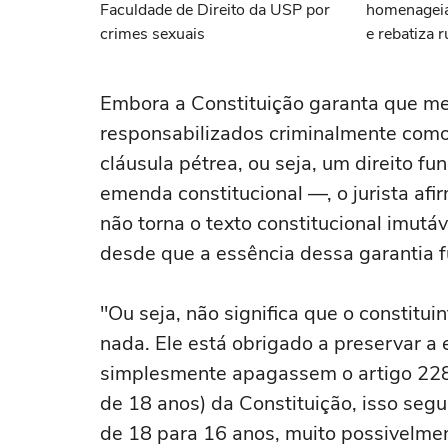
Faculdade de Direito da USP por
homenageia
crimes sexuais
e rebatiza 
Copa
Embora a Constituição garanta que m
responsabilizados criminalmente como
cláusula pétrea, ou seja, um direito f
emenda constitucional —, o jurista af
não torna o texto constitucional imut
desde que a essência dessa garantia 
"Ou seja, não significa que o constitu
nada. Ele está obrigado a preservar a e
simplesmente apagassem o artigo 228 
de 18 anos) da Constituição, isso segu
de 18 para 16 anos, muito possivelm