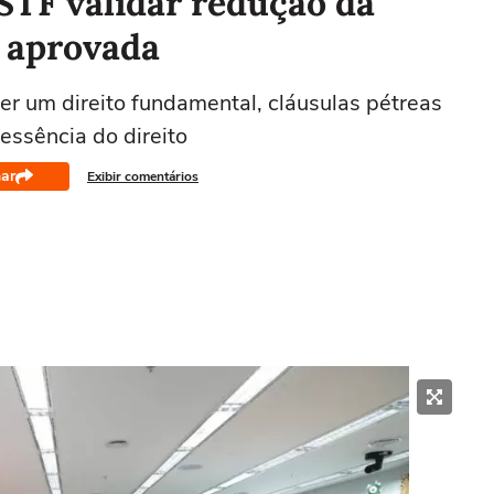
 STF validar redução da
o aprovada
er um direito fundamental, cláusulas pétreas
essência do direito
ar
Exibir comentários