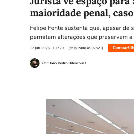
Jurista vê espaço para
maioridade penal, cas
Felipe Fonte sustenta que, apesar de s
permitem alterações que preservem a 
Compartilh
12 jun
2026
- 07h20
(atualizado às 07h21)
Por:
João Pedro Bitencourt