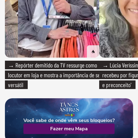
→ Repórter demitido da TV ressurge como
→ Lúcia Veríssim
locutor em loja e mostra a importância de ser
recebeu por figur
versátil
e preconceito'
Você sabe de onde vêm seus bloqueios?
Fazer meu Mapa