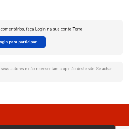
 comentários, faça Login na sua conta Terra
ogin para participar
seus autores e não representam a opinião deste site. Se achar