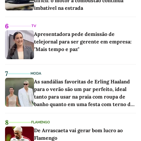
difícil: o motor a combustão continua
imbatível na estrada
6
TV
Apresentadora pede demissão de
telejornal para ser gerente em empresa:
"Mais tempo e paz"
7
MODA
As sandálias favoritas de Erling Haaland
para o verão são um par perfeito, ideal
tanto para usar na praia com roupa de
banho quanto em uma festa com terno de
linho
8
FLAMENGO
De Arrascaeta vai gerar bom lucro ao
Flamengo