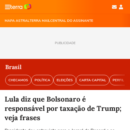
MAPA ASTRAL
TERRA MAIL
CENTRAL DO ASSINANTE
PUBLICIDADE
Brasil
CHECAMOS
POLÍTICA
ELEIÇÕES
CARTA CAPITAL
PERFIL BR
Lula diz que Bolsonaro é
responsável por taxação de Trump;
veja frases