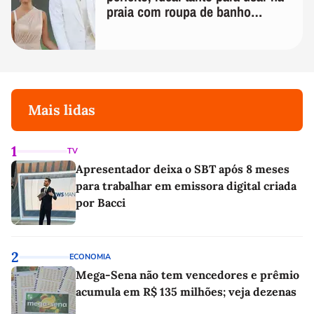
praia com roupa de banho
quanto em uma festa com terno
de linho
Mais lidas
1
TV
Apresentador deixa o SBT após 8 meses
para trabalhar em emissora digital criada
por Bacci
2
ECONOMIA
Mega-Sena não tem vencedores e prêmio
acumula em R$ 135 milhões; veja dezenas