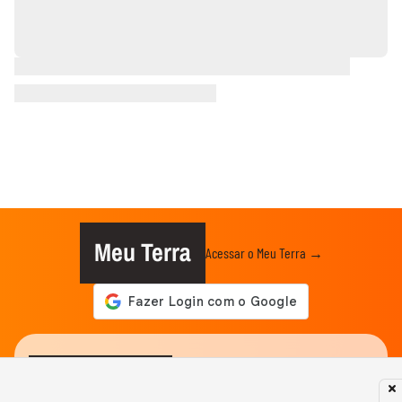
Meu Terra
Acessar o Meu Terra →
O ESSENCIAL DO DIA
Editar interesses →