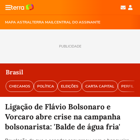
MAPA ASTRAL
TERRA MAIL
CENTRAL DO ASSINANTE
PUBLICIDADE
Brasil
CHECAMOS
POLÍTICA
ELEIÇÕES
CARTA CAPITAL
PERFIL BR
Ligação de Flávio Bolsonaro e
Vorcaro abre crise na campanha
bolsonarista: 'Balde de água fria'