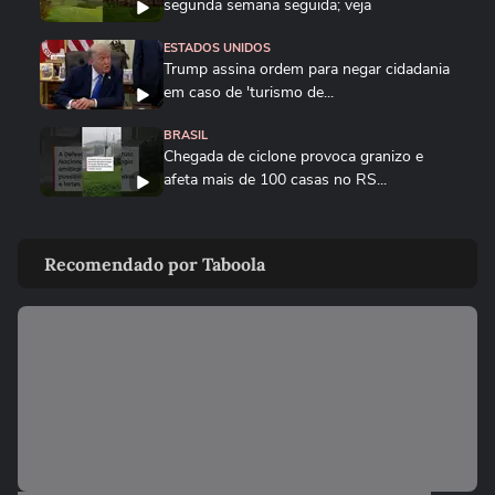
segunda semana seguida; veja
ESTADOS UNIDOS
Trump assina ordem para negar cidadania
em caso de 'turismo de...
BRASIL
Chegada de ciclone provoca granizo e
afeta mais de 100 casas no RS...
CIDADES
Chegada de ciclone provoca granizo e
Recomendado por Taboola
afeta mais de 100 casas no RS
NOTÍCIAS
Vídeo mostra o momento em que pai e
madrasta suspeitos de matar...
NOTÍCIAS
Atraso em pedido gera discussão e briga
generalizada entre...
NOTÍCIAS