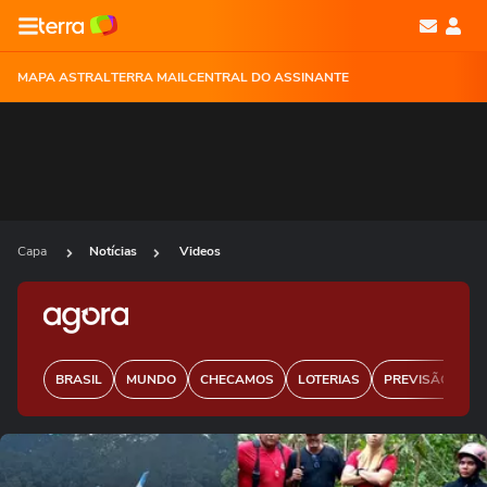
MAPA ASTRAL
TERRA MAIL
CENTRAL DO ASSINANTE
Capa
Notícias
Videos
BRASIL
MUNDO
CHECAMOS
LOTERIAS
PREVISÃO DO 
Ops!