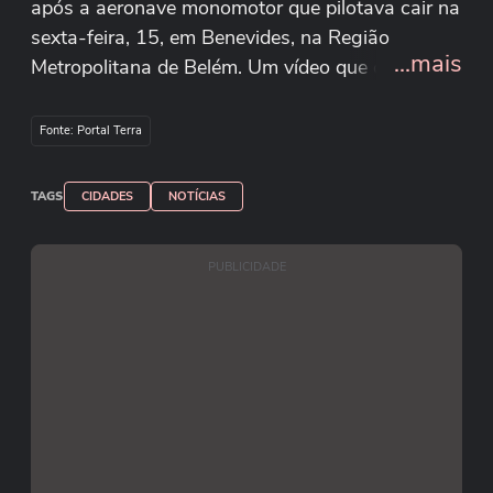
após a aeronave monomotor que pilotava cair na
sexta-feira, 15, em Benevides, na Região
...mais
Metropolitana de Belém. Um vídeo que circula
nas redes sociais mostra o momento em que ele
é resgatado pelos bombeiros em uma área de
Fonte: Portal Terra
mata da região. O Corpo de Bombeiros disse que
o homem recebeu os primeiros atendimentos
TAGS
CIDADES
NOTÍCIAS
ainda no local e foi encaminhado para uma
unidade hospitalar. Reprodução/BO
PUBLICIDADE
Curuçaense/Facebook Redes sociais
Bombeiros/Pará