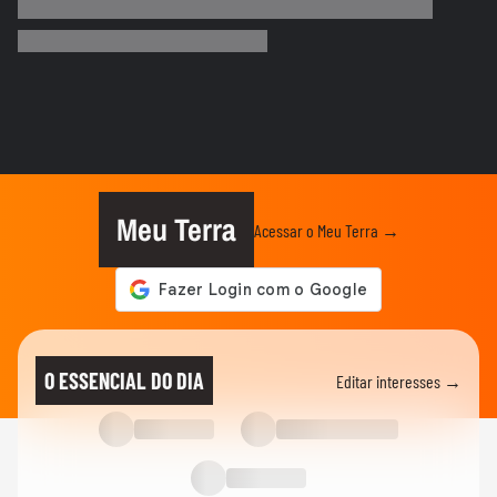
Menina russa se surpreende ao ganhar
doces e bolo em aniversário em SP
VIDA E ESTILO
Menina russa se surpreende ao ganhar
doces e bolo em aniversário em SP
CIDADES
Carreta tomba e contêiner de 28
toneladas esmaga carro na Grande...
Meu Terra
Acessar o Meu Terra →
BRASIL
Risco de tornados: Defesa Civil do RS
atualiza alerta em meio à...
CIDADES
Carro fica pendurado em estacionamento
O ESSENCIAL DO DIA
Editar interesses →
de prédio após motorista...
BRASIL
'Raiva enorme': colega comenta prisão de
ator suspeito de estuprar...