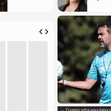
Pacino, Gerard
frequênci
Butler e Jason
após ser 
Momoa
do canal
→ Cruzeiro sofre nova baixa p