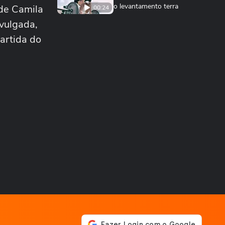
o levantamento terra
 de Camila
00:24
ivulgada,
ESPORTES
Você sabe quantas calorias
artida do
tem em uma coxinha de
frango?
ESPORTES
Por que o corpo treme
durante a prancha?
00:26
ESPORTES
Vídeo mostra o momento
em que jogador do São
Paulo atropela idoso...
ESPORTES
Vídeo mostra o momento
em que Nicolas, do São
Paulo, atropela...
NEYMAR
Pai de Neymar prevê que
craque ainda terá mais
filhos: ‘Isso não...
FUTEBOL