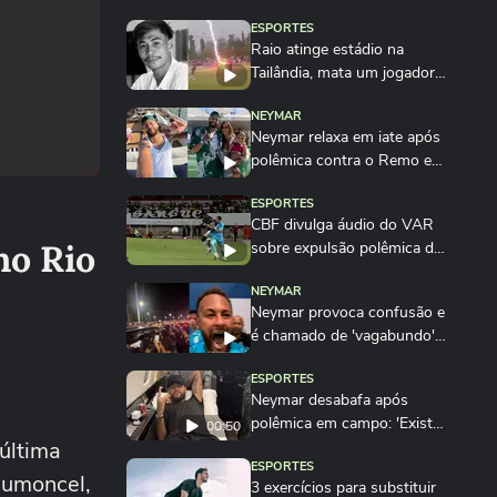
ESPORTES
Raio atinge estádio na
Tailândia, mata um jogador e
deixa outros...
NEYMAR
Neymar relaxa em iate após
polêmica contra o Remo e
ironiza:...
ESPORTES
CBF divulga áudio do VAR
no Rio
sobre expulsão polêmica de
Marllon do Remo
NEYMAR
Neymar provoca confusão e
é chamado de 'vagabundo'
por presidente...
ESPORTES
Neymar desabafa após
polêmica em campo: 'Existe
00:50
última
diferença entre...
ESPORTES
Dumoncel,
3 exercícios para substituir