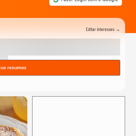
Neymar diz que imprensa
vai adoecer jogadores de
futebol: ‘Se...
ESPORTES
Editar interesses →
Neymar pai diz que ficará
'muito triste' quando
jogador se...
ESPORTES
Davi Lucca diz que gostaria
de ver Neymar jogar mais
uma Copa do...
eus resumos
FUTEBOL
Jogador do PSG é flagrado
dirigindo carro milionário e
acena para fãs