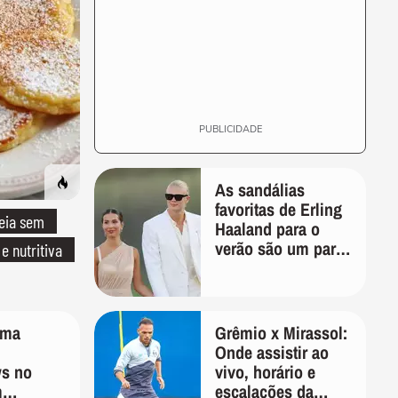
PUBLICIDADE
As sandálias
favoritas de Erling
eia sem
Haaland para o
verão são um par
 e nutritiva
perfeito, ideal tanto
para usar na praia
com roupa de
banho quanto em
ima
Grêmio x Mirassol:
uma festa com
Onde assistir ao
terno de linho
s no
vivo, horário e
m
escalações da