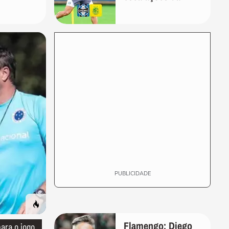
a 1 ano
Copa do Brasil
demitida
PUBLICIDADE
Flamengo: Diego
ara o jogo