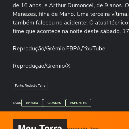
de 16 anos, e Arthur Dumoncel, de 9 anos. O
Menezes, filha de Mano. Uma terceira vítima
também faleceu no acidente. O atual técnic
time que acontece na noite deste sábado, 17
Reprodução/Grêmio FBPA/YouTube
Reprodução/Gremio/X
Fonte: Redação Terra
TAGS
GRÊMIO
CIDADES
ESPORTES
Meu Terra
Acessar o Meu Terra →