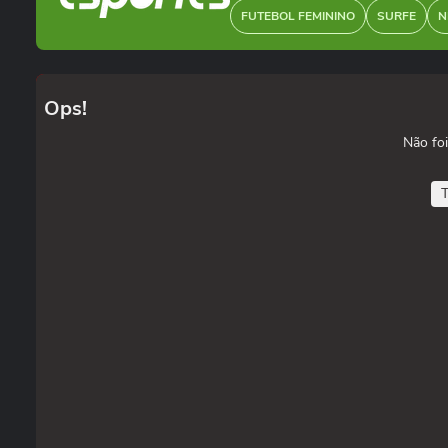
FUTEBOL FEMININO
SURFE
N
Ops!
Não foi
T