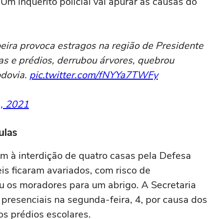
Um inquérito policial vai apurar as causas do
ira provoca estragos na região de Presidente
as e prédios, derrubou árvores, quebrou
odovia.
pic.twitter.com/fNYYa7TWFy
, 2021
ulas
m à interdição de quatro casas pela Defesa
is ficaram avariados, com risco de
 os moradores para um abrigo. A Secretaria
presenciais na segunda-feira, 4, por causa dos
s prédios escolares.