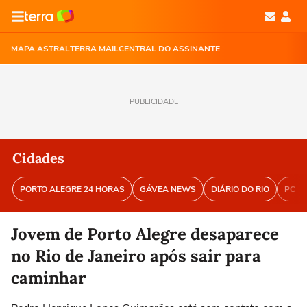
MAPA ASTRAL
TERRA MAIL
CENTRAL DO ASSINANTE
PUBLICIDADE
Cidades
PORTO ALEGRE 24 HORAS
GÁVEA NEWS
DIÁRIO DO RIO
PORT
Jovem de Porto Alegre desaparece
no Rio de Janeiro após sair para
caminhar