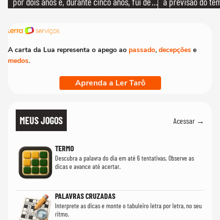
por dois anos e, durante cinco anos, fui de
a previsão do te
bicicleta aos testes de elenco'
A carta da Lua representa o apego ao
passado
,
decepções
e
medos
.
Aprenda a Ler Tarô
MEUS JOGOS
Acessar →
TERMO
Descubra a palavra do dia em até 6 tentativas. Observe as
dicas e avance até acertar.
PALAVRAS CRUZADAS
Interprete as dicas e monte o tabuleiro letra por letra, no seu
ritmo.