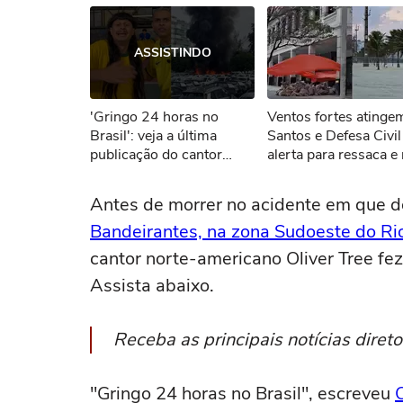
Ops!
ASSISTINDO
Não foi pos
'Gringo 24 horas no
Ventos fortes atinge
Tent
Brasil': veja a última
Santos e Defesa Civil
publicação do cantor
alerta para ressaca e
Oliver Tree antes de
agitado
morrer
Antes de morrer no acidente em que do
Bandeirantes, na zona Sudoeste do Rio
cantor norte-americano Oliver Tree fez
Assista abaixo.
Receba as principais notícias dire
"Gringo 24 horas no Brasil", escreveu