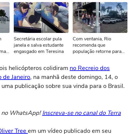
sível reproduzir o vídeo
m
Secretária escolar pula
Com ventania, Rio
ar novamente
janela e salva estudante
recomenda que
 mar
engasgado em Teresina
população retorne para
casa e antecipe o
encerramento de
is helicópteros colidiram
no Recreio dos
atividades não essenciais
 de Janeiro
, na manhã deste domingo, 14, o
 uma publicação sobre sua vinda para o Brasil.
to no WhatsApp!
Inscreva-se no canal do Terra
Oliver Tree
em um vídeo publicado em seu