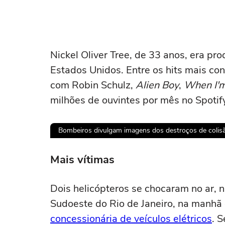
Nickel Oliver Tree, de 33 anos, era pro
Estados Unidos. Entre os hits mais con
com Robin Schulz,
Alien Boy
,
When I'
milhões de ouvintes por mês no Spotif
Bombeiros divulgam imagens dos destroços de colisã
Ops!
Mais vítimas
Não foi pos
Dois helicópteros se chocaram no ar, 
Sudoeste do Rio de Janeiro, na manhã
Tent
concessionária de veículos elétricos
. 