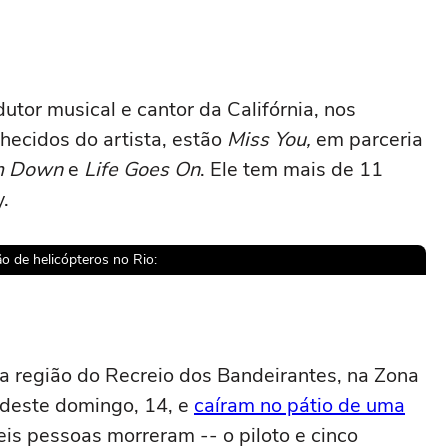
dutor musical e cantor da Califórnia, nos
hecidos do artista, estão
Miss You,
em parceria
m Down
e
Life Goes On
. Ele tem mais de 11
y.
o de helicópteros no Rio:
sível reproduzir o vídeo
na região do Recreio dos Bandeirantes, na Zona
 deste domingo, 14, e
caíram no pátio de uma
ar novamente
Seis pessoas morreram -- o piloto e cinco