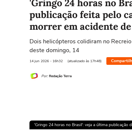
'Gringo 24 horas no Bras
publicação feita pelo c
morrer em acidente de
Dois helicópteros colidiram no Recrei
deste domingo, 14
Compartilh
14 jun
2026
- 16h32
(atualizado às 17h48)
Por:
Redação Terra
'Gringo 24 horas no Brasil': veja a última publicação 