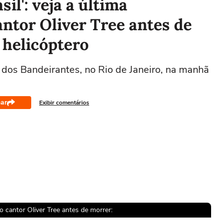
il': veja a última
antor Oliver Tree antes de
 helicóptero
o dos Bandeirantes, no Rio de Janeiro, na manhã
ar
Exibir comentários
do cantor Oliver Tree antes de morrer: