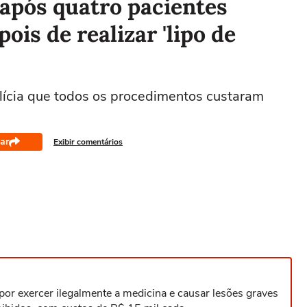
após quatro pacientes
ois de realizar 'lipo de
ícia que todos os procedimentos custaram
ar
Exibir comentários
por exercer ilegalmente a medicina e causar lesões graves