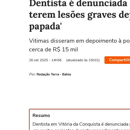
Dentista é denunciada 
terem lesões graves dep
papada'
Vitimas disseram em depoimento à pol
cerca de R$ 15 mil
Compartilh
26 set
2025
- 14h56
(atualizado às 15h01)
Por:
Redação Terra - Bahia
Resumo
Dentista em Vitória da Conquista é denunciada 