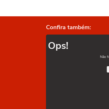
Confira também:
Ops!
Não f