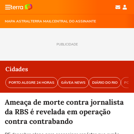
MAPA ASTRAL
TERRA MAIL
CENTRAL DO ASSINANTE
PUBLICIDADE
Cidades
PORTO ALEGRE 24 HORAS
GÁVEA NEWS
DIÁRIO DO RIO
PORT
Ameaça de morte contra jornalista
da RBS é revelada em operação
contra contrabando