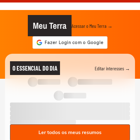
Meu Terra
Acessar o Meu Terra →
O ESSENCIAL DO DIA
Editar interesses →
Ler todos os meus resumos