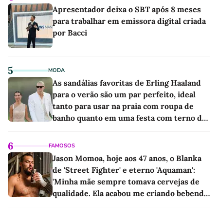
Apresentador deixa o SBT após 8 meses
para trabalhar em emissora digital criada
por Bacci
5
MODA
As sandálias favoritas de Erling Haaland
para o verão são um par perfeito, ideal
tanto para usar na praia com roupa de
banho quanto em uma festa com terno de
linho
6
FAMOSOS
Jason Momoa, hoje aos 47 anos, o Blanka
de 'Street Fighter' e eterno 'Aquaman':
'Minha mãe sempre tomava cervejas de
qualidade. Ela acabou me criando bebendo
as melhores'