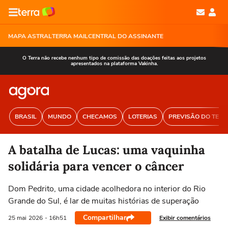
MAPA ASTRAL
TERRA MAIL
CENTRAL DO ASSINANTE
O Terra não recebe nenhum tipo de comissão das doações feitas aos projetos
apresentados na plataforma Vakinha.
BRASIL
MUNDO
CHECAMOS
LOTERIAS
PREVISÃO DO TEM
A batalha de Lucas: uma vaquinha
solidária para vencer o câncer
Dom Pedrito, uma cidade acolhedora no interior do Rio
Grande do Sul, é lar de muitas histórias de superação
Compartilhar
Exibir comentários
25 mai
2026
- 16h51