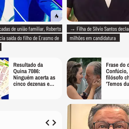
das de união familiar, Roberto
→ Filha de Silvio Santos decla
cia saída do filho de Erasmo de
milhões em candidatura
Resultado da
Frase do 
Quina 7086:
Confúcio,
Ninguém acerta as
filósofo c
cinco dezenas e
'Temos du
prêmio acumula
e a segun
em R$ 1,5 milhão
começa q
compree
que só te