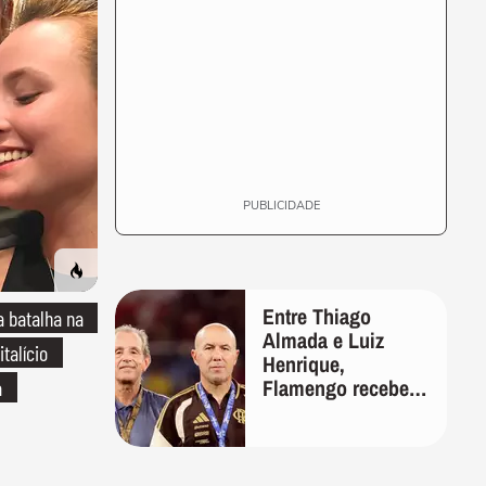
PUBLICIDADE
Entre Thiago
 batalha na
Almada e Luiz
italício
Henrique,
Flamengo recebeu
a
oferta por ex-
Palmeiras