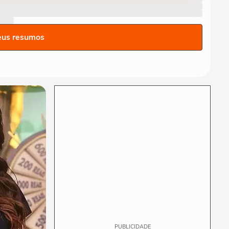
Transição de carreira exige
'deixar ego de lado',
afirmam...
eus resumos
ESTRATEGICAMENTE
"Carreira é sobre ser feliz":
como diretoras da Campari
e L'Oréal...
ESTRATEGICAMENTE
Não está avançando:
executivas do Bradesco e
Talento Incluir...
ESTRATEGICAMENTE
'Sororidade é uma premissa'
no trabalho, defendem
diretoras de O...
PUBLICIDADE