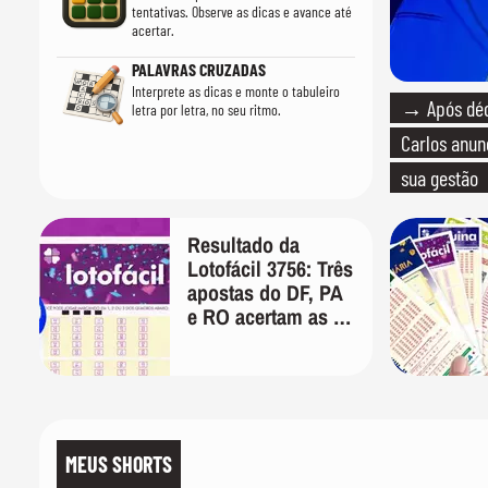
tentativas. Observe as dicas e avance até
acertar.
PALAVRAS CRUZADAS
Interprete as dicas e monte o tabuleiro
→ Após déca
letra por letra, no seu ritmo.
Carlos anun
sua gestão
Resultado da
Lotofácil 3756: Três
apostas do DF, PA
e RO acertam as 15
dezenas nesta
sexta-feira
MEUS SHORTS