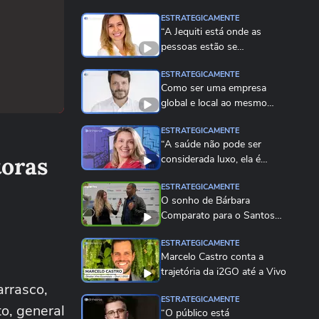
ESTRATEGICAMENTE
“A Jequiti está onde as
pessoas estão se
divertindo”
ESTRATEGICAMENTE
Como ser uma empresa
global e local ao mesmo
tempo?
ESTRATEGICAMENTE
“A saúde não pode ser
toras
considerada luxo, ela é
direito”
ESTRATEGICAMENTE
O sonho de Bárbara
Comparato para o Santos
em 2025
ESTRATEGICAMENTE
Marcelo Castro conta a
trajetória da i2GO até a Vivo
rrasco,
ESTRATEGICAMENTE
o, general
“O público está