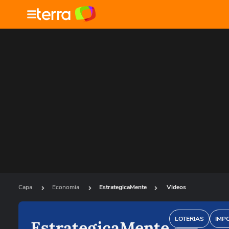
Capa
Economia
EstrategicaMente
Videos
LOTERIAS
IMP
EstrategicaMente