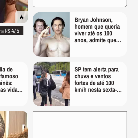
Bryan Johnson,
homem que queria
ra R$ 47,5
viver até os 100
anos, admite que
"foi longe demais
em busca pela
longevidade"
dia de
SP tem alerta para
 famoso
chuva e ventos
hinês:
fortes de até 100
as vidas,
km/h nesta sexta-
da
feira; veja a
uando
previsão do tempo
ndemos
mos uma'