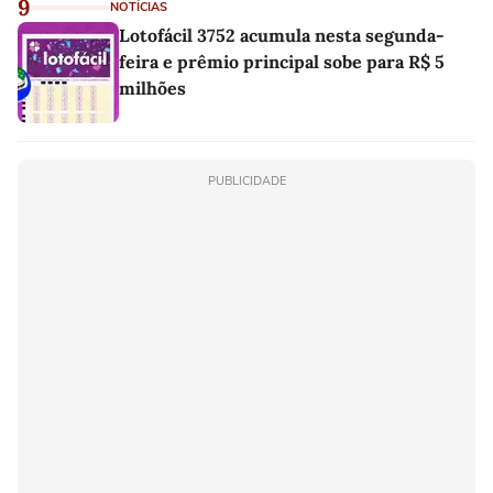
9
NOTÍCIAS
Lotofácil 3752 acumula nesta segunda-
feira e prêmio principal sobe para R$ 5
milhões
PUBLICIDADE