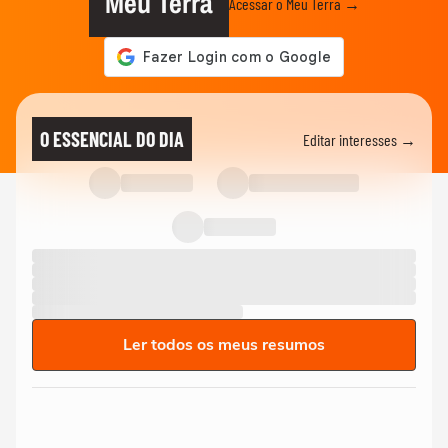
Meu Terra
Acessar o Meu Terra →
O ESSENCIAL DO DIA
Editar interesses →
Ler todos os meus resumos