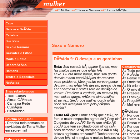
â€º
Mulher
â€º
Sexo e Namoro
â€º
Laura MÃ¼ller
Capa
Beleza e SaÃºde
Cabelos
Sua Pele
Sexo e Namoro
Sexo e Namoro
Gravidez e Filhos
DÃºvida 9: O desejo e as gordinhas
Moda e Estilo
DecoraÃ§Ã£o
Bela:
Sou casada hÃ¡ quase 6 anos, mas
ConsultÃ³ri
faz muitos meses que nÃ£o hÃ¡
Â»
Tudo pe
Homens
sexo. Eu era muito bonita, hoje sou gorda
Â»
A pÃ­lul
Testes e Especiais
demais e sem condiÃ§Ãµes de resolver
Â»
Pense m
esse problema. Meu marido parece gostar
Â»
Onde fi
NotÃ­cias
de mim, mas nÃ£o hÃ¡ desejo, apesar de eu
Â»
Kit orien
ser charmosa e professora de danÃ§a do
Â»
O mito d
Sites relacionados
ventre. Pra dizer a verdade, eu mesma jÃ¡
Â»
Prazeres
1001 Cartas
nem sei se quero, nÃ£o me sinto mulher
Â»
O sexo 
Almas GÃªmeas
atraente... SerÃ¡ que mulher gorda nÃ£o
Â»
PreguiÃ
Cama na Rede
pode ser desejada nem pelo prÃ³prio
Â»
Mulhere
CulinÃ¡ria
marido?
EsotÃ©rico
DÃºvidas:
Laura MÃ¼ller:
Onde serÃ¡ que estÃ¡, de
Â»
Por que
fato, o maior empecilho para tudo? Com ele?
Boletim por E-mail
Â»
Existe 
Ou dentro de vocÃª? SerÃ¡ que nÃ£o Ã©
Receba toda semana as
Â»
Posso t
vocÃª que tem se olhado com olhos crÃ­
novidades de Terra Mulher
Â»
Por que 
ticos demais? SerÃ¡ mesmo que nÃ£o hÃ¡
em seu e-mail
Â»
Por que 
beleza nenhuma em vocÃª? Tenho certeza
Â»
Como ac
de que hÃ¡, sim, muitas e muitas belezas no
Â»
Transar
Fale conosco