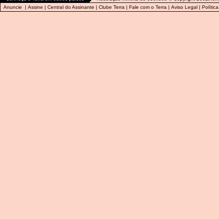
Anuncie
|
Assine
|
Central do Assinante
|
Clube Terra
|
Fale com o Terra
|
Aviso Legal
|
Polític