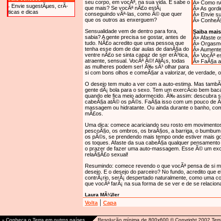
seu corpo, em vocÃª, na sua vida. E sabe o
Â»
Como nÃ
Envie sugestÃµes, crÃ­
que mais? Se vocÃª nÃ£o estÃ¡
Â»
As gord
ticas e dicas
conseguindo vÃª-las, como Ã© que quer
Â»
Envie su
que os outros as enxerguem?
Â»
ConheÃ§
Sensualidade vem de dentro para fora,
Saiba mais
sabia? A gente precisa se gostar, antes de
Â»
Afaste o
tudo. NÃ£o acredito que uma pessoa que
Â»
Orgasmo
tenha esse dom de dar aulas de danÃ§a do
Â»
Aumente 
ventre nÃ£o se sinta capaz de ser erÃ³tica,
Â»
VocÃª es
atraente, sensual. VocÃª Ã©! AliÃ¡s, todas
Â»
FaÃ§a a
as mulheres podem ser! Ã‰ sÃ³ olhar para
si com bons olhos e comeÃ§ar a valorizar, de verdade, o
O desejo tem muito a ver com a auto-estima. Mas tamb
gente dÃ¡ bola para o sexo. Tem um exercÃ­cio bem bac
quando ele fica meio adormecido. Ã‰ assim: descubra s
cabeÃ§a atÃ© os pÃ©s. FaÃ§a isso com um pouco de Ã
massagem ou hidratante. Ou ainda durante o banho, c
mÃ£os.
Uma dica: comece acariciando seu rosto em movimentos 
pescoÃ§o, os ombros, os braÃ§os, a barriga, o bumbum,
os pÃ©s, se prendendo mais tempo onde estiver mais g
os toques. Afaste da sua cabeÃ§a qualquer pensamento 
o prazer de fazer uma auto-massagem. Esse Ã© um exc
relaÃ§Ã£o sexual!
Resumindo: comece revendo o que vocÃª pensa de si me
desejo. E o desejo do parceiro? No fundo, acredito que e
contrÃ¡rio, serÃ¡ despertado naturalmente, como uma
que vocÃª farÃ¡ na sua forma de se ver e de se relacio
Laura MÃ¼ller
|
Volta
Capa
»
Conheça o Terra em outros países
Resolução mínima de 800x600 © Copyright 2002,Terr