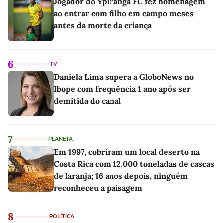
Jogador do Ypiranga FC fez homenagem
ao entrar com filho em campo meses
antes da morte da criança
6
TV
Daniela Lima supera a GloboNews no
Ibope com frequência 1 ano após ser
demitida do canal
7
PLANETA
Em 1997, cobriram um local deserto na
Costa Rica com 12.000 toneladas de cascas
de laranja; 16 anos depois, ninguém
reconheceu a paisagem
8
POLÍTICA