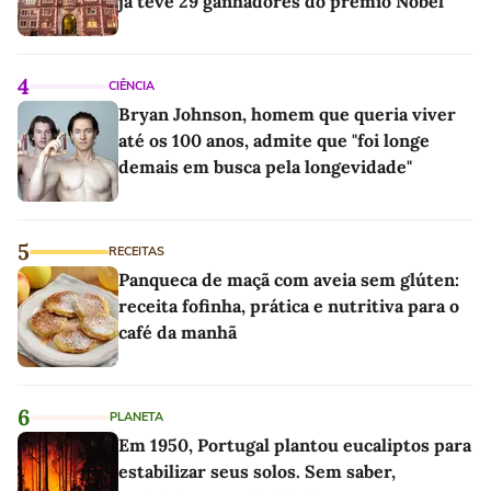
já teve 29 ganhadores do prêmio Nobel
4
CIÊNCIA
Bryan Johnson, homem que queria viver
até os 100 anos, admite que "foi longe
demais em busca pela longevidade"
5
RECEITAS
Panqueca de maçã com aveia sem glúten:
receita fofinha, prática e nutritiva para o
café da manhã
6
PLANETA
Em 1950, Portugal plantou eucaliptos para
estabilizar seus solos. Sem saber,