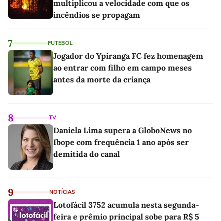
multiplicou a velocidade com que os
incêndios se propagam
7
FUTEBOL
Jogador do Ypiranga FC fez homenagem
ao entrar com filho em campo meses
antes da morte da criança
8
TV
Daniela Lima supera a GloboNews no
Ibope com frequência 1 ano após ser
demitida do canal
9
NOTÍCIAS
Lotofácil 3752 acumula nesta segunda-
feira e prêmio principal sobe para R$ 5