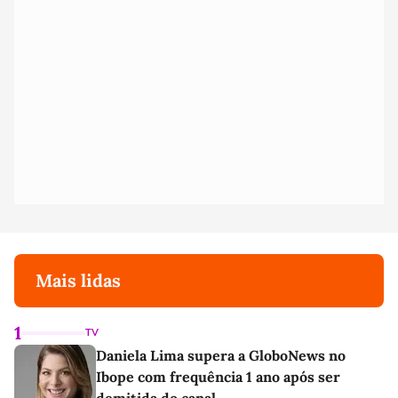
Mais lidas
1
TV
Daniela Lima supera a GloboNews no
Ibope com frequência 1 ano após ser
demitida do canal