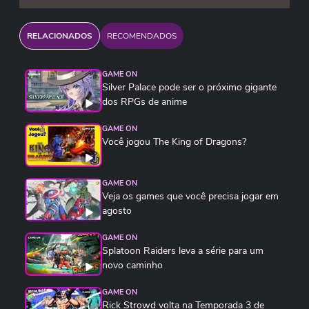
RELACIONADOS
RECOMENDADOS
GAME ON
Silver Palace pode ser o próximo gigante
dos RPGs de anime
GAME ON
Você jogou The King of Dragons?
GAME ON
Veja os games que você precisa jogar em
agosto
GAME ON
Splatoon Raiders leva a série para um
novo caminho
GAME ON
Rick Strowd volta na Temporada 3 de