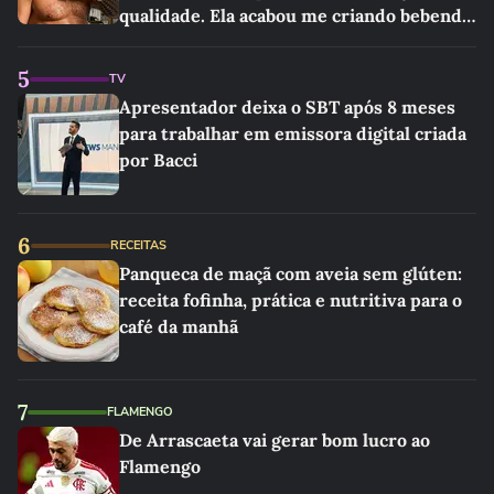
qualidade. Ela acabou me criando bebendo
as melhores'
5
TV
Apresentador deixa o SBT após 8 meses
para trabalhar em emissora digital criada
por Bacci
6
RECEITAS
Panqueca de maçã com aveia sem glúten:
receita fofinha, prática e nutritiva para o
café da manhã
7
FLAMENGO
De Arrascaeta vai gerar bom lucro ao
Flamengo