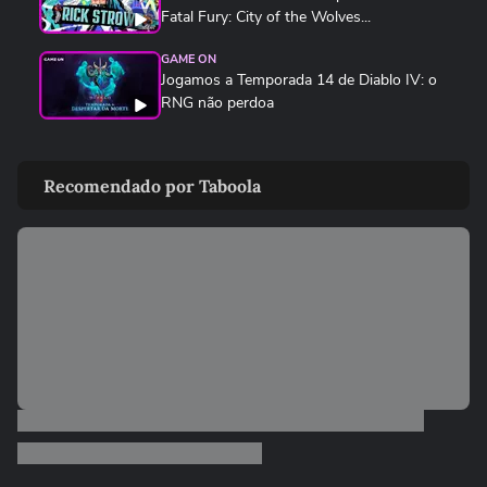
Fatal Fury: City of the Wolves...
GAME ON
Jogamos a Temporada 14 de Diablo IV: o
RNG não perdoa
GAME ON
SNK traz de volta Ninja Master's, clássico
Recomendado por Taboola
esquecido de 1996
GAME ON
F1 25 ganha a temporada 2026 com
novos carros, Madri e Audi no grid
GAME ON
Kenshiro estreia em Fatal Fury e não é tão
apelão quanto parece
GAME ON
Devil May Cry 5 chega no Switch 2 com
edição completa