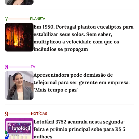
7
PLANETA
Em 1950, Portugal plantou eucaliptos para
estabilizar seus solos. Sem saber,
multiplicou a velocidade com que os
incêndios se propagam
8
TV
Apresentadora pede demissão de
telejornal para ser gerente em empresa:
"Mais tempo e paz"
9
NOTÍCIAS
Lotofácil 3752 acumula nesta segunda-
feira e prêmio principal sobe para R$ 5
milhões