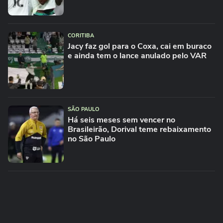
CORITIBA
Jacy faz gol para o Coxa, cai em buraco
e ainda tem o lance anulado pelo VAR
SÃO PAULO
Há seis meses sem vencer no
Brasileirão, Dorival teme rebaixamento
no São Paulo