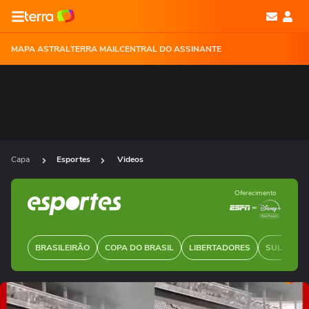
MAPA ASTRAL
TERRA MAIL
CENTRAL DO ASSINANTE
Capa
Esportes
Videos
Oferecimento
BRASILEIRÃO
COPA DO BRASIL
LIBERTADORES
SUL-AMER
Ops!