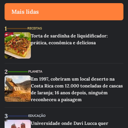
Mais lidas
1
RECEITAS
Torta de sardinha de liquidificador:
prática, econômica e deliciosa
2
PLANETA
Em 1997, cobriram um local deserto na
Costa Rica com 12.000 toneladas de cascas
de laranja; 16 anos depois, ninguém
reconheceu a paisagem
3
EDUCAÇÃO
Universidade onde Davi Lucca quer