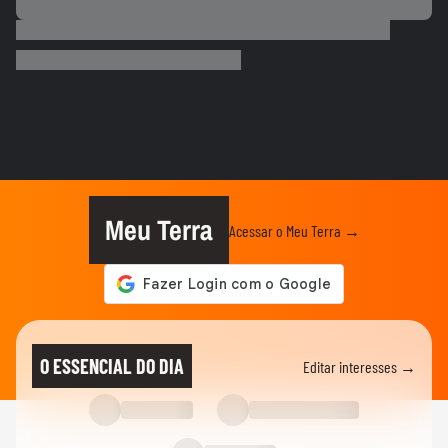
PALMEIRAS
Palmeiras reforça combate à violência
contra a mulher nos 20 anos...
ESPORTES
Rayssa Leal destaca legado olímpico do
skate, mas diz que esporte...
ESPORTES
Rayssa Leal fala sobre competir no Dia
dos Pais e diz que ganhará...
Meu Terra
Acessar o Meu Terra →
ESPORTES
Alex Escobar passa por cirurgia para
retirada de tumor
ESPORTES
Salah ganha festa surreal ao ser
O ESSENCIAL DO DIA
Editar interesses →
apresentado à torcida do...
BASQUETE
Hortência explica por que passou a usar