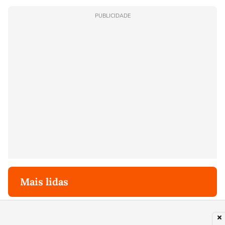
PUBLICIDADE
Mais lidas
1
TV
Daniela Lima supera a GloboNews no