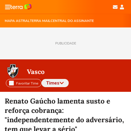
MAPA ASTRAL
TERRA MAIL
CENTRAL DO ASSINANTE
PUBLICIDADE
Vasco
Times
Favoritar Time
Selecione o time para ver as notícias
Renato Gaúcho lamenta susto e
reforça cobrança:
"independentemente do adversário,
tem que levar a sério"