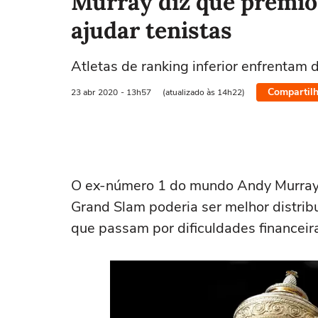
Murray diz que prêmio
ajudar tenistas
Atletas de ranking inferior enfrentam 
Compartilh
23 abr
2020
- 13h57
(atualizado às 14h22)
O ex-número 1 do mundo Andy Murray a
Grand Slam poderia ser melhor distribu
que passam por dificuldades financeir