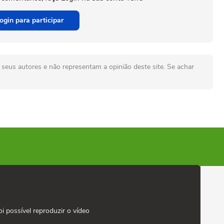
ogin para participar
seus autores e não representam a opinião deste site. Se achar
oi possível reproduzir o vídeo