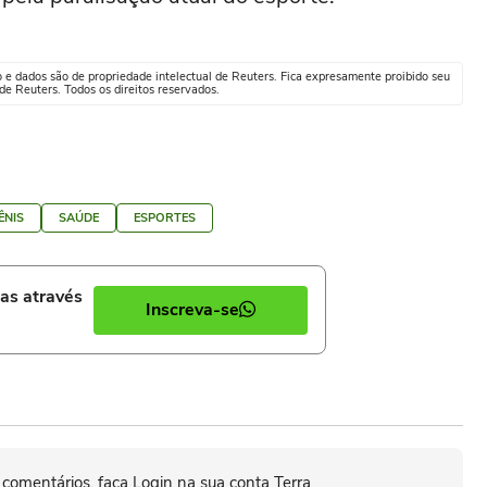
o e dados são de propriedade intelectual de Reuters. Fica expresamente proibido seu
e Reuters. Todos os direitos reservados.
ÊNIS
SAÚDE
ESPORTES
ias através
Inscreva-se
 comentários, faça Login na sua conta Terra