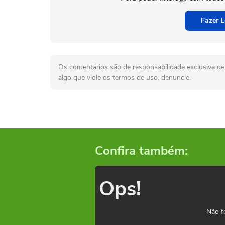
Fazer L
Os comentários são de responsabilidade exclusiva de 
algo que viole os termos de uso, denuncie.
Confira também:
Ops!
Não f