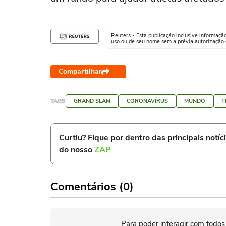
Reuters - Esta publicação inclusive informaçã
uso ou de seu nome sem a prévia autorização d
Compartilhar
TAGS
GRAND SLAM
CORONAVÍRUS
MUNDO
T
Curtiu? Fique por dentro das principais notíc
do nosso
ZAP
Comentários (0)
Para poder interagir com todos