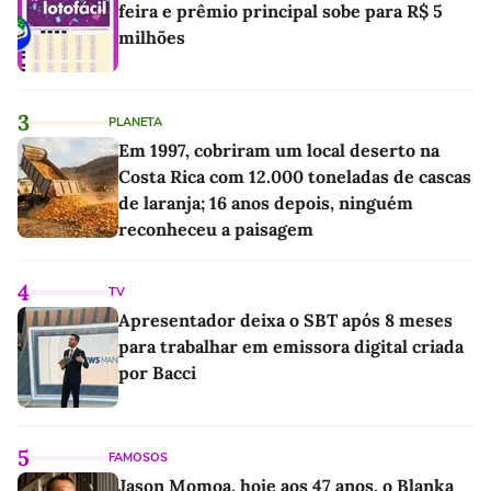
feira e prêmio principal sobe para R$ 5
milhões
3
PLANETA
Em 1997, cobriram um local deserto na
Costa Rica com 12.000 toneladas de cascas
de laranja; 16 anos depois, ninguém
reconheceu a paisagem
4
TV
Apresentador deixa o SBT após 8 meses
para trabalhar em emissora digital criada
por Bacci
5
FAMOSOS
Jason Momoa, hoje aos 47 anos, o Blanka