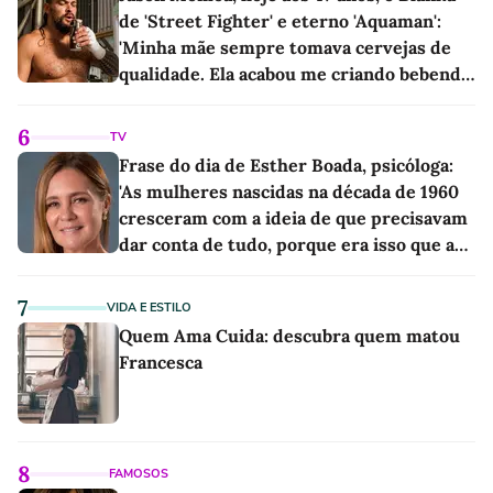
de 'Street Fighter' e eterno 'Aquaman':
'Minha mãe sempre tomava cervejas de
qualidade. Ela acabou me criando bebendo
as melhores'
6
TV
Frase do dia de Esther Boada, psicóloga:
'As mulheres nascidas na década de 1960
cresceram com a ideia de que precisavam
dar conta de tudo, porque era isso que a
sociedade exigia'
7
VIDA E ESTILO
Quem Ama Cuida: descubra quem matou
Francesca
8
FAMOSOS