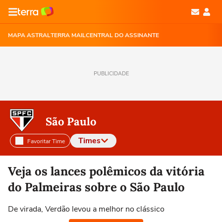
MAPA ASTRAL
TERRA MAIL
CENTRAL DO ASSINANTE
PUBLICIDADE
São Paulo
Times
Favoritar Time
Selecione o time para ver as notícias
Veja os lances polêmicos da vitória
do Palmeiras sobre o São Paulo
De virada, Verdão levou a melhor no clássico