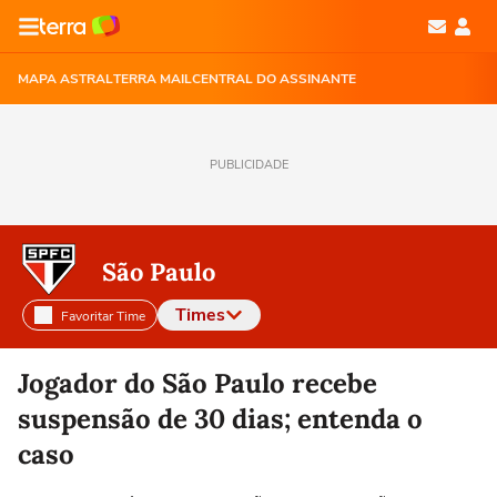
MAPA ASTRAL
TERRA MAIL
CENTRAL DO ASSINANTE
PUBLICIDADE
São Paulo
Times
Favoritar Time
Selecione o time para ver as notícias
Jogador do São Paulo recebe
suspensão de 30 dias; entenda o
caso