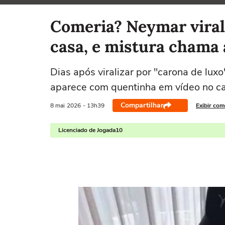
Selecione o time para ver as notícias
Comeria? Neymar vira
casa, e mistura chama 
Dias após viralizar por "carona de lux
aparece com quentinha em vídeo no can
Compartilhar
8 mai
2026
- 13h39
Exibir com
Licenciado de Jogada10