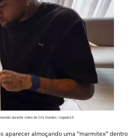
mansão durante vídeo de Cris Guedes / Jogada10
pós aparecer almoçando uma "marmitex" dentro