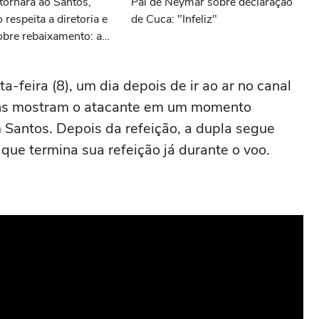
tornará ao Santos,
Pai de Neymar sobre declaração
respeita a diretoria e
de Cuca: "Infeliz"
obre rebaixamento: as
ícias do Santos
-feira (8), um dia depois de ir ao ar no canal
ens mostram o atacante em um momento
 Santos. Depois da refeição, a dupla segue
 que termina sua refeição já durante o voo.