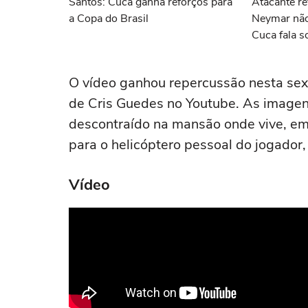
Santos: Cuca ganha reforços para
Atacante re
a Copa do Brasil
Neymar não 
Cuca fala s
últimas not
O vídeo ganhou repercussão nesta sexta
de Cris Guedes no Youtube. As imag
descontraído na mansão onde vive, em
para o helicóptero pessoal do jogador,
Vídeo