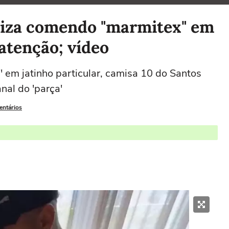
liza comendo "marmitex" em
atenção; vídeo
o" em jatinho particular, camisa 10 do Santos
al do 'parça'
entários