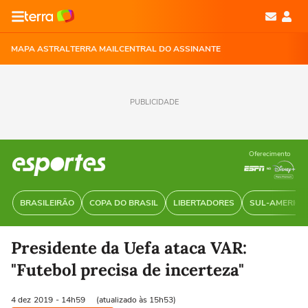
MAPA ASTRAL
TERRA MAIL
CENTRAL DO ASSINANTE
PUBLICIDADE
Oferecimento
BRASILEIRÃO
COPA DO BRASIL
LIBERTADORES
SUL-AMERIC
Presidente da Uefa ataca VAR:
"Futebol precisa de incerteza"
4 dez
2019
- 14h59
(atualizado às 15h53)