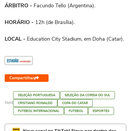
ÁRBITRO -
Facundo Tello (Argentina).
HORÁRIO -
12h (de Brasília).
LOCAL -
Education City Stadium, em Doha (Catar).
Compartilhar
SELEÇÃO PORTUGUESA
SELEÇÃO DA COREIA DO SUL
TAGS
CRISTIANO RONALDO
COPA DO CATAR
FUTEBOL INTERNACIONAL
FUTEBOL
ESPORTES
Novo canal no TikTok! Fique por dentro das