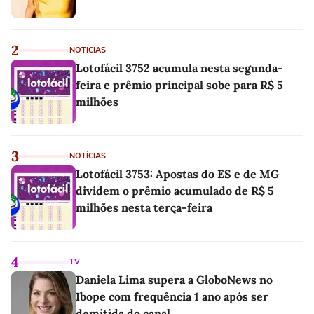
2
NOTÍCIAS
Lotofácil 3752 acumula nesta segunda-
feira e prêmio principal sobe para R$ 5
milhões
3
NOTÍCIAS
Lotofácil 3753: Apostas do ES e de MG
dividem o prêmio acumulado de R$ 5
milhões nesta terça-feira
4
TV
Daniela Lima supera a GloboNews no
Ibope com frequência 1 ano após ser
demitida do canal