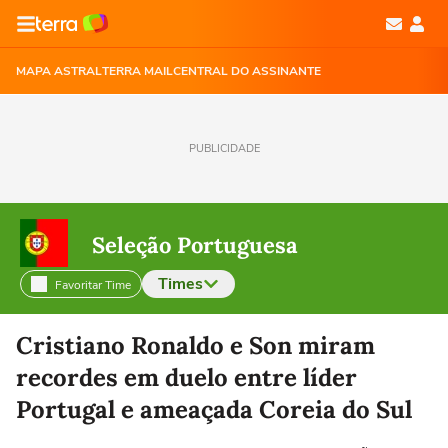
MAPA ASTRAL
TERRA MAIL
CENTRAL DO ASSINANTE
PUBLICIDADE
Seleção Portuguesa
Times
Favoritar Time
Selecione o time para ver as notícias
Cristiano Ronaldo e Son miram
recordes em duelo entre líder
Portugal e ameaçada Coreia do Sul