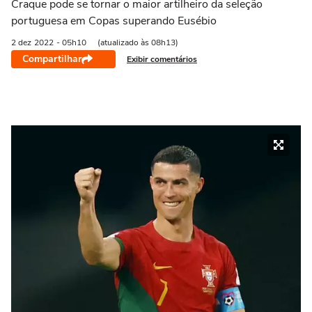
Craque pode se tornar o maior artilheiro da seleção
portuguesa em Copas superando Eusébio
2 dez
2022
- 05h10
(atualizado às 08h13)
Compartilhar
Exibir comentários