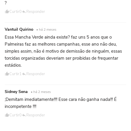
?
Curtir
0
Responder
Vantuil Quirino
• há 2 meses
Essa Mancha Verde ainda existe? faz uns 5 anos que o
Palmeiras faz as melhores campanhas, esse ano não deu,
simples assim, não é motivo de demissão de ninguém, essas
torcidas organizadas deveriam ser proibidas de frequentar
estádios.
Curtir
1
Responder
Sidney Sena
• há 2 meses
;Demitam imediatamente!!!! Esse cara não ganha nada!!! É
incompetente !!!!
Curtir
0
Responder