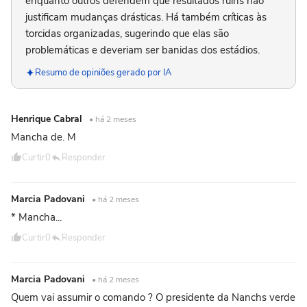
enquanto outros defendem que resultados ruins não
justificam mudanças drásticas. Há também críticas às
torcidas organizadas, sugerindo que elas são
problemáticas e deveriam ser banidas dos estádios.
Resumo de opiniões gerado por IA
Henrique Cabral
• há 2 meses
Mancha de. M
Curtir
0
Responder
Marcia Padovani
• há 2 meses
* Mancha...
Curtir
0
Responder
Marcia Padovani
• há 2 meses
Quem vai assumir o comando ? O presidente da Nanchs verde