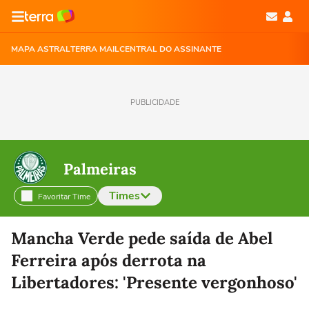
MAPA ASTRAL
TERRA MAIL
CENTRAL DO ASSINANTE
PUBLICIDADE
Palmeiras
Times
Favoritar Time
Selecione o time para ver as notícias
Mancha Verde pede saída de Abel
Ferreira após derrota na
Libertadores: 'Presente vergonhoso'