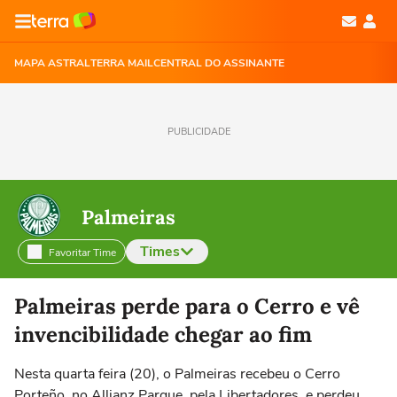
MAPA ASTRAL
TERRA MAIL
CENTRAL DO ASSINANTE
PUBLICIDADE
Palmeiras
Times
Favoritar Time
Selecione o time para ver as notícias
Palmeiras perde para o Cerro e vê
invencibilidade chegar ao fim
Nesta quarta feira (20), o Palmeiras recebeu o Cerro
Porteño, no Allianz Parque, pela Libertadores, e perdeu