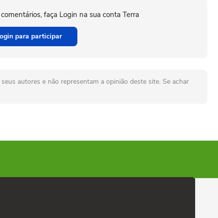
 comentários, faça Login na sua conta Terra
ogin para participar
seus autores e não representam a opinião deste site. Se achar