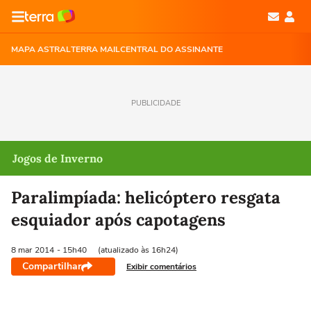
MAPA ASTRAL
TERRA MAIL
CENTRAL DO ASSINANTE
PUBLICIDADE
Jogos de Inverno
Paralimpíada: helicóptero resgata
esquiador após capotagens
8 mar
2014
- 15h40
(atualizado às 16h24)
Compartilhar
Exibir comentários