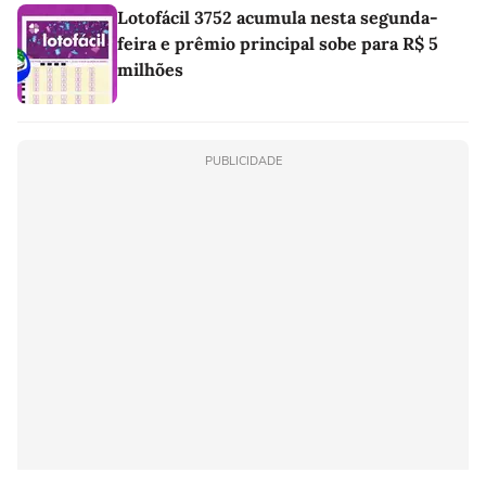
Lotofácil 3752 acumula nesta segunda-
feira e prêmio principal sobe para R$ 5
milhões
PUBLICIDADE