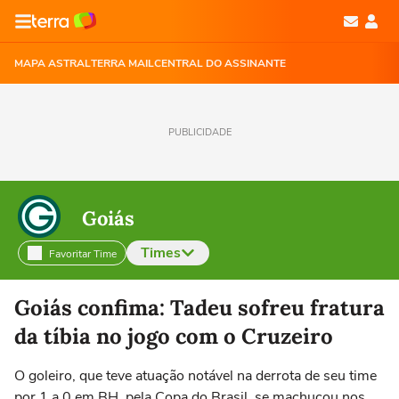
MAPA ASTRAL
TERRA MAIL
CENTRAL DO ASSINANTE
PUBLICIDADE
Goiás
Times
Favoritar Time
Selecione o time para ver as notícias
Goiás confima: Tadeu sofreu fratura
da tíbia no jogo com o Cruzeiro
O goleiro, que teve atuação notável na derrota de seu time
por 1 a 0 em BH, pela Copa do Brasil, se machucou nos