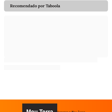
Recomendado por Taboola
Meu Terra
Acessar o Meu Terra →