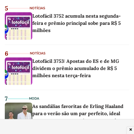
5
NOTÍCIAS
Lotofácil 3752 acumula nesta segunda-
feira e prêmio principal sobe para R$ 5
milhões
6
NOTÍCIAS
Lotofácil 3753: Apostas do ES e de MG
dividem o prêmio acumulado de R$ 5
milhões nesta terça-feira
7
MODA
As sandálias favoritas de Erling Haaland
para o verão são um par perfeito, ideal
tanto para usar na praia com roupa de
banho quanto em uma festa com terno de