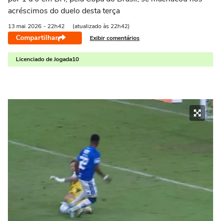
acréscimos do duelo desta terça
13 mai
2026
- 22h42
(atualizado às 22h42)
Compartilhar
Exibir comentários
Licenciado de Jogada10