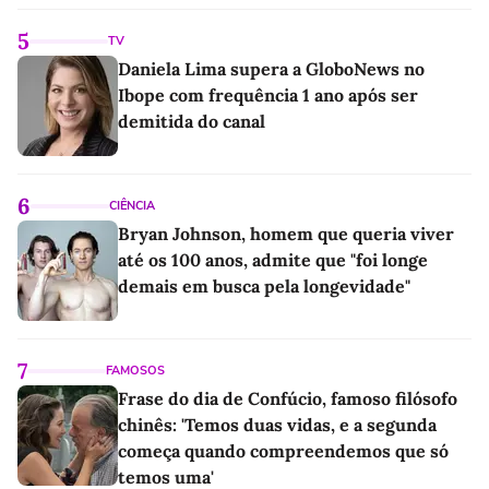
5
TV
Daniela Lima supera a GloboNews no
Ibope com frequência 1 ano após ser
demitida do canal
6
CIÊNCIA
Bryan Johnson, homem que queria viver
até os 100 anos, admite que "foi longe
demais em busca pela longevidade"
7
FAMOSOS
Frase do dia de Confúcio, famoso filósofo
chinês: 'Temos duas vidas, e a segunda
começa quando compreendemos que só
temos uma'