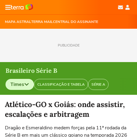
MAPA ASTRAL
TERRA MAIL
CENTRAL DO ASSINANTE
PUBLICIDADE
Brasileiro Série B
Times
CLASSIFICAÇÃO E TABELA
SÉRIE A
Selecione o time para ver as notícias
Atlético-GO x Goiás: onde assistir,
escalações e arbitragem
Dragão e Esmeraldino medem forças pela 11ª rodada da
Série B em mais um clássico goiano na temporada 2026