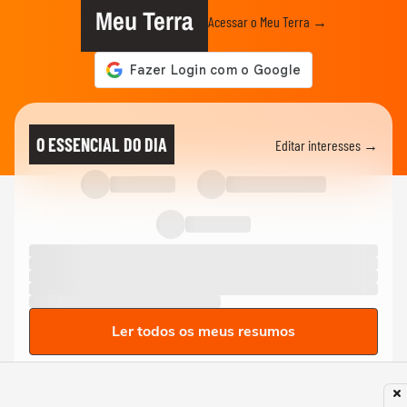
Meu Terra
Acessar o Meu Terra →
O ESSENCIAL DO DIA
Editar interesses →
Ler todos os meus resumos