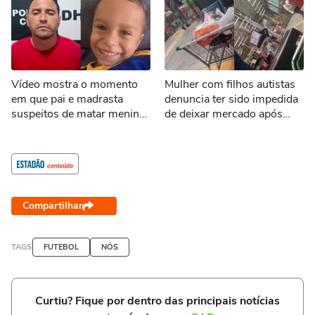
Vídeo mostra o momento
Mulher com filhos autistas
em que pai e madrasta
denuncia ter sido impedida
suspeitos de matar menino
de deixar mercado após
de 3 anos são presos no
falha em pagamento via Pix
Tocantins
Compartilhar
TAGS
FUTEBOL
NÓS
Curtiu? Fique por dentro das principais notícias