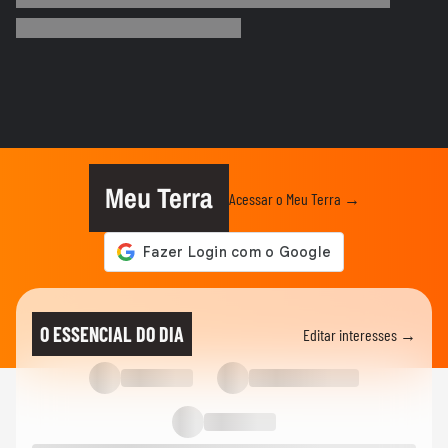
Que intimidade! Lamine Yamal faz carinho
e 'lustra' taça da Copa...
COPA DO MUNDO DA FIFA 2026
Imagens aéreas mostram ruas de Madri
tomadas por torcedores em...
COPA DO MUNDO DA FIFA 2026
‘Somos os reis do mundo’: seleção da
Espanha arrasta multidão em...
Meu Terra
Acessar o Meu Terra →
COPA DO MUNDO DA FIFA 2026
Lamine Yamal manda recado a Paredes
após agressão a Gavi na final...
COPA DO MUNDO DA FIFA 2026
Adolescente morre após fonte desabar
O ESSENCIAL DO DIA
Editar interesses →
durante comemoração do título...
COPA DO MUNDO DA FIFA 2026
Torcedores argentinos entram em
confronto com a PM no RJ após...