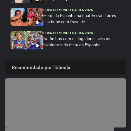
COPA DO MUNDO DA FIFA 2026
Herói da Espanha na final, Ferran Torres
usa boné com frase de...
COPA DO MUNDO DA FIFA 2026
No ônibus com os jogadores: veja os
bastidores da festa da Espanha...
COPA DO MUNDO DA FIFA 2026
Cucurella canta em festa da Espanha
Recomendado por Taboola
música viral criada por...
COPA DO MUNDO DA FIFA 2026
Fã de Neymar, Nico Williams surpreende
com 'funk proibidão' do...
COPA DO MUNDO DA FIFA 2026
Cucurella ‘perde a linha’ e ‘hidrata’ taça da
Copa do Mundo...
COPA DO MUNDO DA FIFA 2026