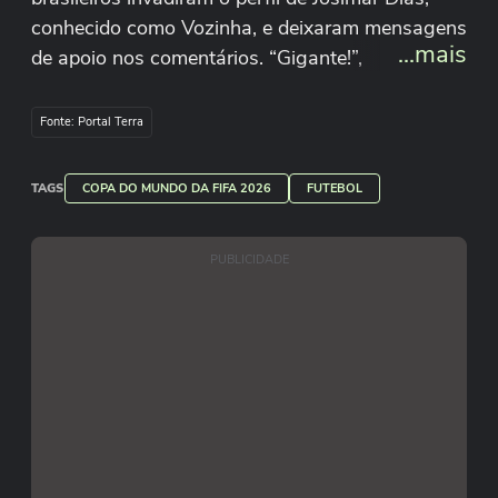
conhecido como Vozinha, e deixaram mensagens
...mais
de apoio nos comentários. “Gigante!”,
“diferenciado” e “torci como final de Copa” foram
algumas das mensagens dos novos fãs
Fonte: Portal Terra
brasileiros. O goleiro também recebeu convites
da torcida para visitar o Brasil e jogar em clubes
TAGS
COPA DO MUNDO DA FIFA 2026
FUTEBOL
do nosso país. #terranacopa
PUBLICIDADE
Reprodução/@vozinha1/Instagram
Justin Setterfield/Getty Images