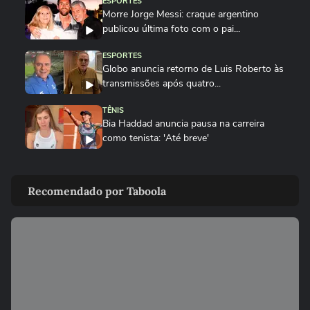
ESPORTES
Morre Jorge Messi: craque argentino
publicou última foto com o pai...
ESPORTES
Globo anuncia retorno de Luis Roberto às
transmissões após quatro...
TÊNIS
Bia Haddad anuncia pausa na carreira
como tenista: 'Até breve'
ESPORTES
Rebeca Andrade conquista a maior nota
Recomendado por Taboola
do mundo no salto em 2026...
SURFE
Do isopor ao colo do filho: como 'Seu
Luiz' moldou o campeão Italo...
GINÁSTICA
Rebeca Andrade conquista a maior nota
do mundo no salto em 2026