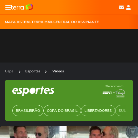
MAPA ASTRAL
TERRA MAIL
CENTRAL DO ASSINANTE
Capa
Esportes
Videos
Oferecimento
BRASILEIRÃO
COPA DO BRASIL
LIBERTADORES
SUL-AMER
Ops!