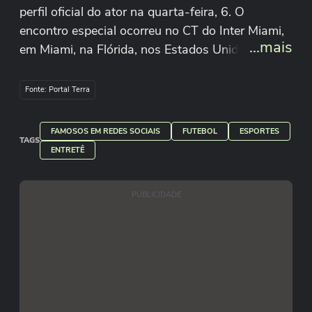
perfil oficial do ator na quarta-feira, 6. O
encontro especial ocorreu no CT do Inter Miami,
...mais
em Miami, na Flórida, nos Estados Unidos. Em
uma interação bem-humorada, Villagrán deu até
um beijinho nas bochechas do craque argentino.
Fonte: Portal Terra
Reprodução/carlos_kiko1/Instagram
FAMOSOS EM REDES SOCIAIS
FUTEBOL
ESPORTES
TAGS
ENTRETÊ
PUBLICIDADE