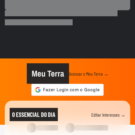
PALMEIRAS
Palmeiras reforça combate à violência
contra a mulher nos 20 anos...
ESPORTES
Rayssa Leal destaca legado olímpico do
skate, mas diz que esporte...
ESPORTES
Rayssa Leal fala sobre competir no Dia
dos Pais e diz que ganhará...
Meu Terra
Acessar o Meu Terra →
ESPORTES
Alex Escobar passa por cirurgia para
retirada de tumor
ESPORTES
Salah ganha festa surreal ao ser
O ESSENCIAL DO DIA
Editar interesses →
apresentado à torcida do...
BASQUETE
Hortência explica por que passou a usar