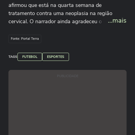
afirmou que está na quarta semana de
tratamento contra uma neoplasia na região
...mais
cervical. O narrador ainda agradeceu o apoio
recebido de fãs, amigos e profissionais de saúde:
‘Seguimos firmes’. Em abril, a Globo informou
Fonte: Portal Terra
que ele ficaria fora das transmissões da Copa do
Mundo para tratar o tumor diagnosticado em
TAGS
FUTEBOL
ESPORTES
exames de rotina.
PUBLICIDADE
Reprodução/@luisrobertoreal/Instagram