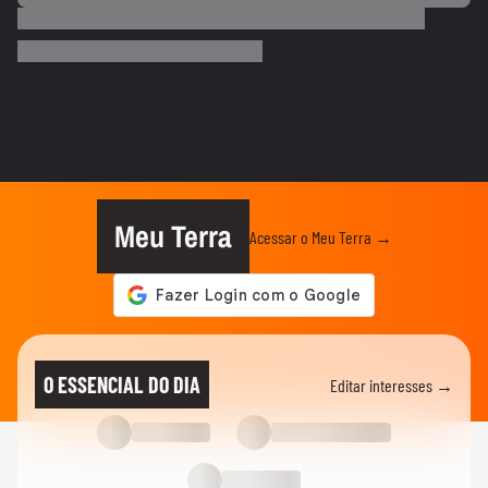
PALMEIRAS
Palmeiras reforça combate à violência
contra a mulher nos 20 anos...
ESPORTES
Rayssa Leal destaca legado olímpico do
skate, mas diz que esporte...
ESPORTES
Rayssa Leal fala sobre competir no Dia
dos Pais e diz que ganhará...
Meu Terra
Acessar o Meu Terra →
ESPORTES
Alex Escobar passa por cirurgia para
retirada de tumor
ESPORTES
Salah ganha festa surreal ao ser
O ESSENCIAL DO DIA
Editar interesses →
apresentado à torcida do...
BASQUETE
Hortência explica por que passou a usar
"OLY" ao lado do nome nas...