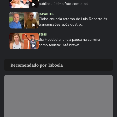
publicou última foto com o pai...
ESPORTES
Globo anuncia retorno de Luis Roberto às
transmissões após quatro...
TÊNIS
Bia Haddad anuncia pausa na carreira
como tenista: 'Até breve'
ESPORTES
Rebeca Andrade conquista a maior nota
Recomendado por Taboola
do mundo no salto em 2026...
SURFE
Do isopor ao colo do filho: como 'Seu
Luiz' moldou o campeão Italo...
GINÁSTICA
Rebeca Andrade conquista a maior nota
do mundo no salto em 2026