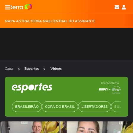
MAPA ASTRAL
TERRA MAIL
CENTRAL DO ASSINANTE
Capa
Esportes
Videos
Oferecimento
BRASILEIRÃO
COPA DO BRASIL
LIBERTADORES
SUL-AMER
Ops!