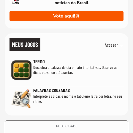
notícias do Brasil.
Vote aqui!
MEUS JOGOS
Acessar →
TERMO
Descubra a palavra do dia em até 6 tentativas. Observe as
dicas e avance até acertar.
PALAVRAS CRUZADAS
Interprete as dicas e monte o tabuleiro letra por letra, no seu
ritmo.
PUBLICIDADE